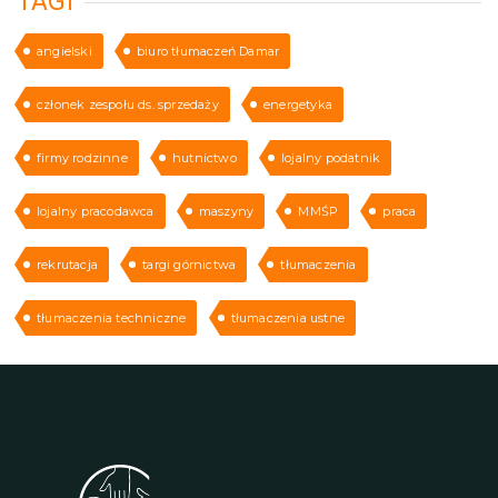
TAGI
angielski
biuro tłumaczeń Damar
członek zespołu ds. sprzedaży
energetyka
firmy rodzinne
hutnictwo
lojalny podatnik
lojalny pracodawca
maszyny
MMŚP
praca
rekrutacja
targi górnictwa
tłumaczenia
tłumaczenia techniczne
tłumaczenia ustne